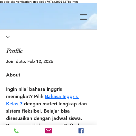
google-site-verification: google8d797ca26018278d.htm
Profile
Join date: Feb 12, 2026
About
Ingin nilai bahasa Inggris 
meningkat? Pilih 
Bahasa Inggris 
Kelas 7
 dengan materi lengkap dan 
sistem fleksibel. Belajar bisa 
disesuaikan dengan jadwal siswa. 
Prosesnya lebih nyaman. Daftarkan 
sekarang juga di UNICCM School.